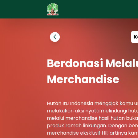
Masuk
K
Merchandise
Berdonasi Melal
ID
ENG
Merchandise
Hutan Itu Indonesia mengajak kamu
melakukan aksi nyata melindungi hut
melalui merchandise hasil hutan buk
produk ramah linkungan. Dengan ber
merchandise eksklusif HII, artinya ka