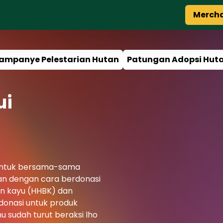
Merch
ampanye Pelestarian Hutan
Patungan Adopsi Hut
ui
 untuk bersama-sama
an dengan cara berdonasi
an kayu (HHBK) dan
donasi untuk produk
mu sudah turut beraksi lho