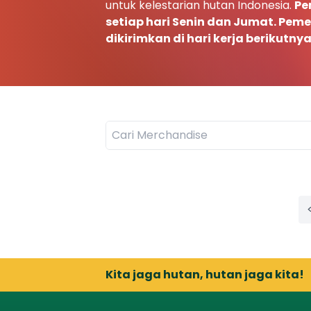
untuk kelestarian hutan Indonesia.
Pe
setiap hari Senin dan Jumat. Peme
dikirimkan di hari kerja berikutnya
Kita jaga hutan, hutan jaga kita!