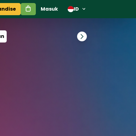
andise
Masuk
ID
an