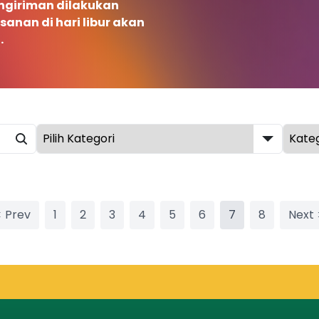
ngiriman dilakukan
sanan di hari libur akan
.
< Prev
1
2
3
4
5
6
7
8
Next 